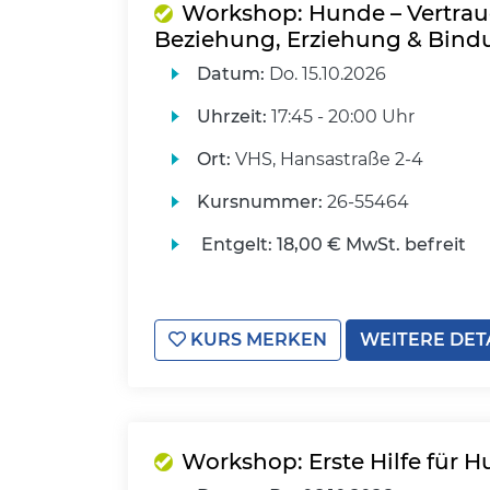
Workshop: Hunde – Vertraue
Beziehung, Erziehung & Bind
Datum:
Do.
15.10.2026
Uhrzeit:
17:45 - 20:00 Uhr
Ort:
VHS, Hansastraße 2-4
Kursnummer:
26-55464
Entgelt:
18,00 € MwSt. befreit
KURS MERKEN
WEITERE DET
Workshop: Erste Hilfe für H