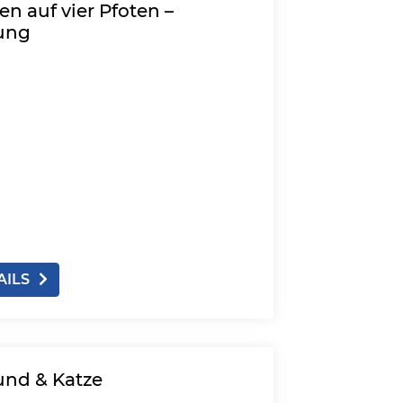
n auf vier Pfoten –
ung
AILS
und & Katze