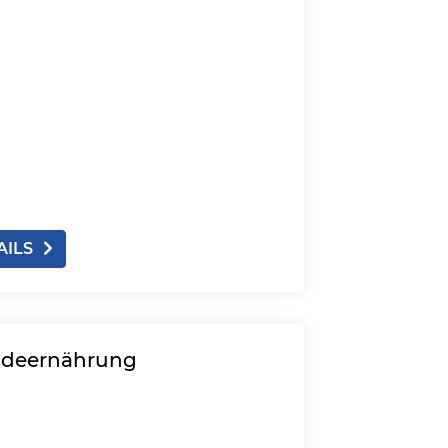
AILS
undeernährung