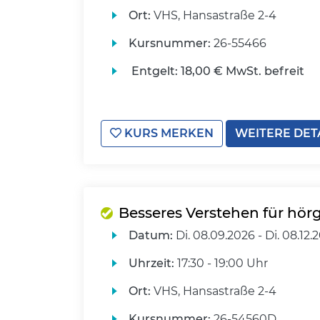
Ort:
VHS, Hansastraße 2-4
Kursnummer:
26-55466
Entgelt:
18,00 € MwSt. befreit
KURS MERKEN
WEITERE DET
Besseres Verstehen für hö
Datum:
Di.
08.09.2026 -
Di.
08.12.
Uhrzeit:
17:30 - 19:00 Uhr
Ort:
VHS, Hansastraße 2-4
Kursnummer:
26-54560D