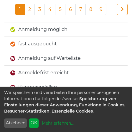
1
2
3
4
5
6
7
8
9
Anmeldung möglich
fast ausgebucht
Anmeldung auf Warteliste
Anmeldefrist erreicht
Kurs ausgefallen
Wir speichern und verarbeiten Ihre personenbezogenen
Informationen für folgende Zwecke:
Speicherung von
Keine Anmeldung möglich
Einstellungen dieser Anwendung, Funktionelle Cookies,
Besucher-Statistiken, Essenzielle Cookies
.
Ablehnen
OK
Mehr erfahren
...
Beginn