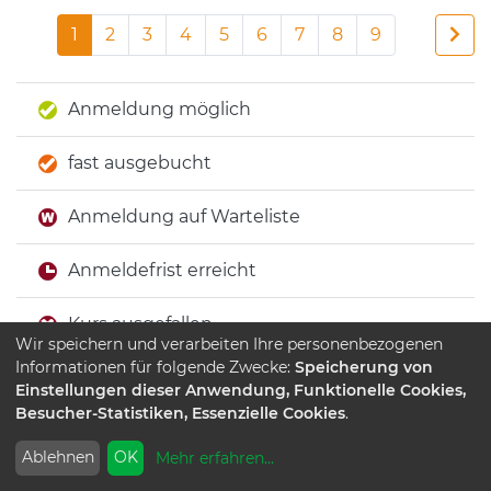
1
2
3
4
5
6
7
8
9
Anmeldung möglich
fast ausgebucht
Anmeldung auf Warteliste
Anmeldefrist erreicht
Kurs ausgefallen
Wir speichern und verarbeiten Ihre personenbezogenen
Informationen für folgende Zwecke:
Speicherung von
Keine Anmeldung möglich
Einstellungen dieser Anwendung, Funktionelle Cookies,
Besucher-Statistiken, Essenzielle Cookies
.
Ablehnen
OK
Mehr erfahren
...
Beginn