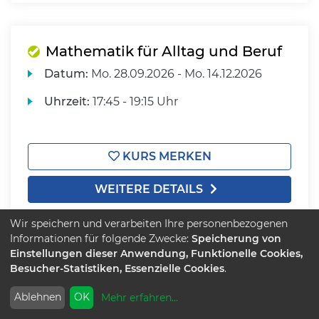
Mathematik für Alltag und Beruf
Datum:
Mo.
28.09.2026 -
Mo.
14.12.2026
Uhrzeit:
17:45 - 19:15 Uhr
KURS MERKEN
WEITERE DETAILS
Wir speichern und verarbeiten Ihre personenbezogenen
Informationen für folgende Zwecke:
Speicherung von
Einstellungen dieser Anwendung, Funktionelle Cookies,
Besucher-Statistiken, Essenzielle Cookies
.
1
2
3
4
5
6
7
8
9
Ablehnen
OK
Mehr erfahren
...