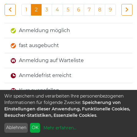
1
2
3
4
5
6
7
8
9
Anmeldung möglich
fast ausgebucht
Anmeldung auf Warteliste
Anmeldefrist erreicht
Kurs ausgefallen
Wir speichern und verarbeiten Ihre personenbezogenen
Informationen für folgende Zwecke:
Speicherung von
Keine Anmeldung möglich
Einstellungen dieser Anwendung, Funktionelle Cookies,
Besucher-Statistiken, Essenzielle Cookies
.
Ablehnen
OK
Mehr erfahren
...
Beginn