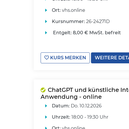
Ort:
vhs.online
Kursnummer:
26-24271D
Entgelt:
8,00 € MwSt. befreit
KURS MERKEN
WEITERE DET
ChatGPT und künstliche Inte
Anwendung - online
Datum:
Do.
10.12.2026
Uhrzeit:
18:00 - 19:30 Uhr
Ort:
vhs.online