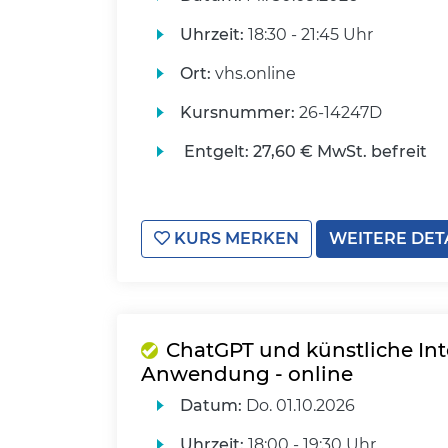
Uhrzeit:
18:30 - 21:45 Uhr
Ort:
vhs.online
Kursnummer:
26-14247D
Entgelt:
27,60 € MwSt. befreit
KURS MERKEN
WEITERE DET
ChatGPT und künstliche Inte
Anwendung - online
Datum:
Do.
01.10.2026
Uhrzeit:
18:00 - 19:30 Uhr