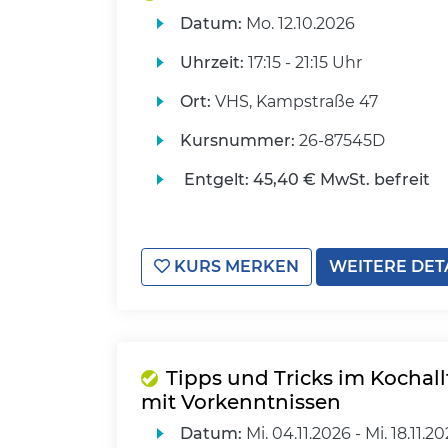
Datum:
Mo.
12.10.2026
Uhrzeit:
17:15 - 21:15 Uhr
Ort:
VHS, Kampstraße 47
Kursnummer:
26-87545D
Entgelt:
45,40 € MwSt. befreit
KURS MERKEN
WEITERE DET
Tipps und Tricks im Kochall
mit Vorkenntnissen
Datum:
Mi.
04.11.2026 -
Mi.
18.11.2