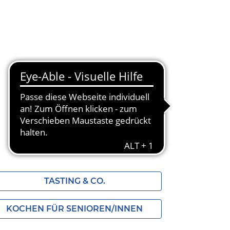
TASTING & CO.
KOCHEN FÜR SENIOREN/INNEN