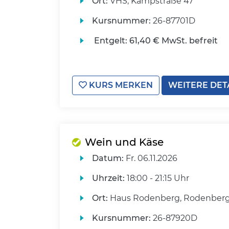
Ort:
VHS, Kampstraße 47
Kursnummer:
26-87701D
Entgelt:
61,40 € MwSt. befreit
KURS MERKEN
WEITERE DET
Wein und Käse
Datum:
Fr.
06.11.2026
Uhrzeit:
18:00 - 21:15 Uhr
Ort:
Haus Rodenberg, Rodenberg
Kursnummer:
26-87920D