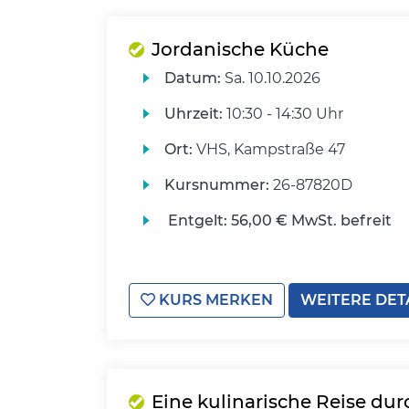
Jordanische Küche
Datum:
Sa.
10.10.2026
Uhrzeit:
10:30 - 14:30 Uhr
Ort:
VHS, Kampstraße 47
Kursnummer:
26-87820D
Entgelt:
56,00 € MwSt. befreit
KURS MERKEN
WEITERE DET
Eine kulinarische Reise dur