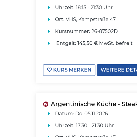
Uhrzeit:
18:15 - 21:30 Uhr
Ort:
VHS, Kampstraße 47
Kursnummer:
26-87502D
Entgelt:
145,50 € MwSt. befreit
KURS MERKEN
WEITERE DET
Argentinische Küche - Stea
Datum:
Do.
05.11.2026
Uhrzeit:
17:30 - 21:30 Uhr