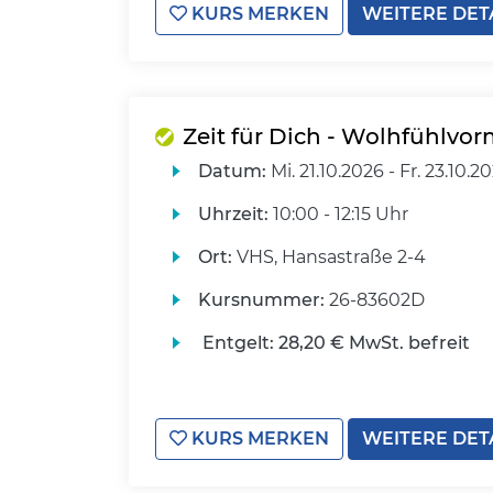
KURS MERKEN
WEITERE DET
Zeit für Dich - Wolhfühlvor
Datum:
Mi.
21.10.2026 -
Fr.
23.10.2
Uhrzeit:
10:00 - 12:15 Uhr
Ort:
VHS, Hansastraße 2-4
Kursnummer:
26-83602D
Entgelt:
28,20 € MwSt. befreit
KURS MERKEN
WEITERE DET