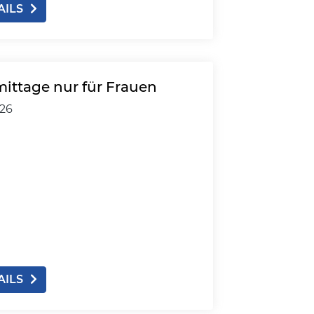
AILS
mittage nur für Frauen
026
AILS