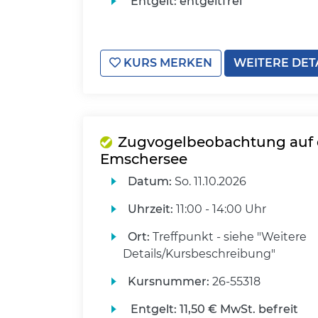
Entgelt:
entgeltfrei
KURS MERKEN
WEITERE DET
Zugvogelbeobachtung auf
Emschersee
Datum:
So.
11.10.2026
Uhrzeit:
11:00 - 14:00 Uhr
Ort:
Treffpunkt - siehe "Weitere
Details/Kursbeschreibung"
Kursnummer:
26-55318
Entgelt:
11,50 € MwSt. befreit