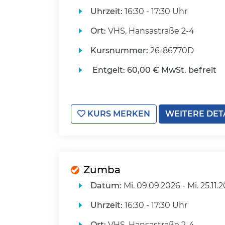
Uhrzeit:
16:30 - 17:30 Uhr
Ort:
VHS, Hansastraße 2-4
Kursnummer:
26-86770D
Entgelt:
60,00 € MwSt. befreit
KURS MERKEN
WEITERE DET
Zumba
Datum:
Mi.
09.09.2026 -
Mi.
25.11.
Uhrzeit:
16:30 - 17:30 Uhr
Ort:
VHS, Hansastraße 2-4