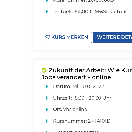
Kursnummer:
26-86760D
Entgelt:
64,00 € MwSt. befreit
KURS MERKEN
WEITERE DET
Zukunft der Arbeit: Wie Kün
Jobs verändert – online
Datum:
Mi.
20.01.2027
Uhrzeit:
18:30 - 20:30 Uhr
Ort:
vhs.online
Kursnummer:
27-14101D