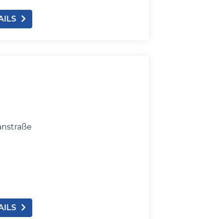
AILS
anstraße
AILS