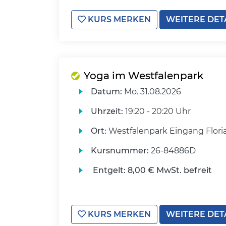
KURS MERKEN
WEITERE DET
Yoga im Westfalenpark
Datum:
Mo.
31.08.2026
Uhrzeit:
19:20 - 20:20 Uhr
Ort:
Westfalenpark Eingang Flori
Kursnummer:
26-84886D
Entgelt:
8,00 € MwSt. befreit
KURS MERKEN
WEITERE DET