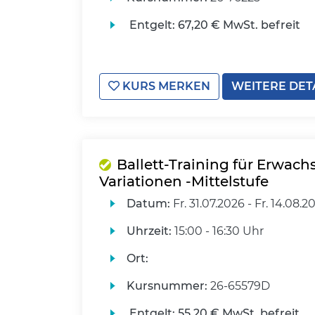
Entgelt:
67,20 € MwSt. befreit
KURS MERKEN
WEITERE DET
Ballett-Training für Erwach
Variationen -Mittelstufe
Datum:
Fr.
31.07.2026 -
Fr.
14.08.2
Uhrzeit:
15:00 - 16:30 Uhr
Ort:
Kursnummer:
26-65579D
Entgelt:
55,20 € MwSt. befreit