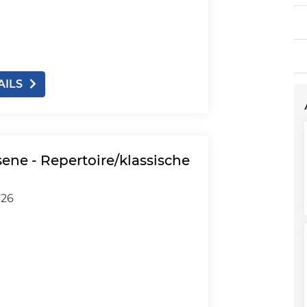
AILS
sene - Repertoire/klassische
026