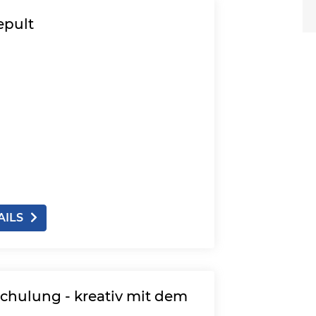
epult
AILS
schulung - kreativ mit dem