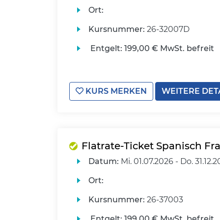
Ort:
Kursnummer:
26-32007D
Entgelt:
199,00 € MwSt. befreit
KURS MERKEN
WEITERE DET
Flatrate-Ticket Spanisch Fra
Datum:
Mi.
01.07.2026 -
Do.
31.12.
Ort:
Kursnummer:
26-37003
Entgelt:
199,00 € MwSt. befreit