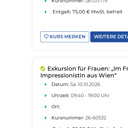
Kursnummer:
26-GUT75
Entgelt:
75,00 € MwSt. befreit
KURS MERKEN
WEITERE DET
Exkursion für Frauen: „Im Fr
Impressionistin aus Wien“
Datum:
Sa.
10.10.2026
Uhrzeit:
09:40 - 19:00 Uhr
Ort:
Kursnummer:
26-60532