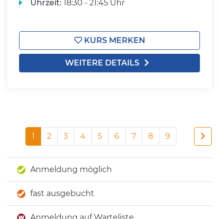
Uhrzeit:
18:30 - 21:45 Uhr
KURS MERKEN
WEITERE DETAILS
1
2
3
4
5
6
7
8
9
Anmeldung möglich
fast ausgebucht
Anmeldung auf Warteliste