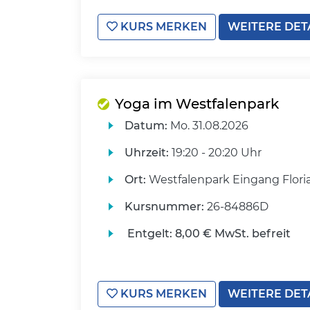
KURS MERKEN
WEITERE DET
Yoga im Westfalenpark
Datum:
Mo.
31.08.2026
Uhrzeit:
19:20 - 20:20 Uhr
Ort:
Westfalenpark Eingang Flori
Kursnummer:
26-84886D
Entgelt:
8,00 € MwSt. befreit
KURS MERKEN
WEITERE DET