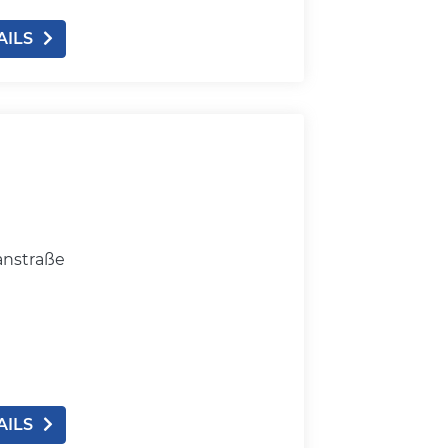
AILS
anstraße
AILS