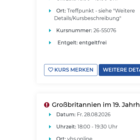
Ort:
Treffpunkt - siehe "Weitere
Details/Kursbeschreibung"
Kursnummer:
26-55076
Entgelt:
entgeltfrei
KURS MERKEN
WEITERE DET
Großbritannien im 19. Jahrh
Datum:
Fr.
28.08.2026
Uhrzeit:
18:00 - 19:30 Uhr
Ort:
vhs.online