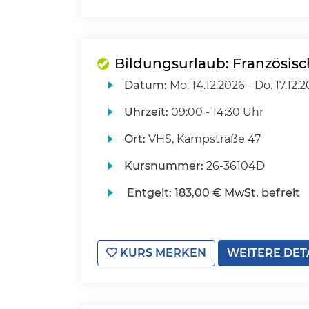
Bildungsurlaub: Französisc
Datum:
Mo.
14.12.2026 -
Do.
17.12.
Uhrzeit:
09:00 - 14:30 Uhr
Ort:
VHS, Kampstraße 47
Kursnummer:
26-36104D
Entgelt:
183,00 € MwSt. befreit
KURS MERKEN
WEITERE DET