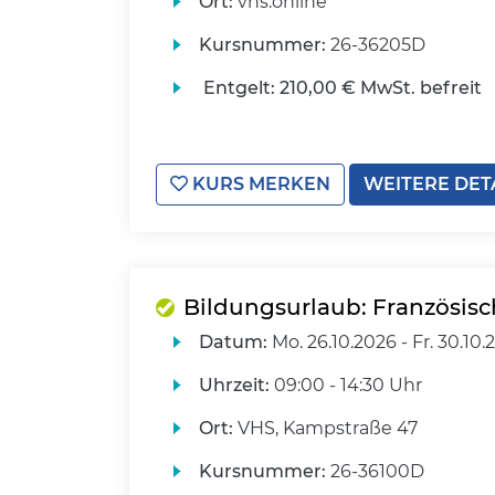
Ort:
vhs.online
Kursnummer:
26-36205D
Entgelt:
210,00 € MwSt. befreit
KURS MERKEN
WEITERE DET
Bildungsurlaub: Französisc
Datum:
Mo.
26.10.2026 -
Fr.
30.10.
Uhrzeit:
09:00 - 14:30 Uhr
Ort:
VHS, Kampstraße 47
Kursnummer:
26-36100D