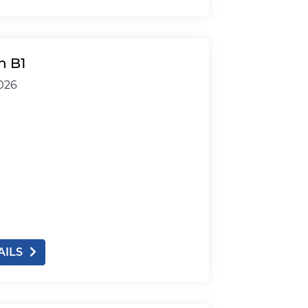
h B1
2026
AILS