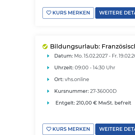
KURS MERKEN
WEITERE DET
Bildungsurlaub: Französisch
Datum:
Mo.
15.02.2027 -
Fr.
19.02.
Uhrzeit:
09:00 - 14:30 Uhr
Ort:
vhs.online
Kursnummer:
27-36000D
Entgelt:
210,00 € MwSt. befreit
KURS MERKEN
WEITERE DET