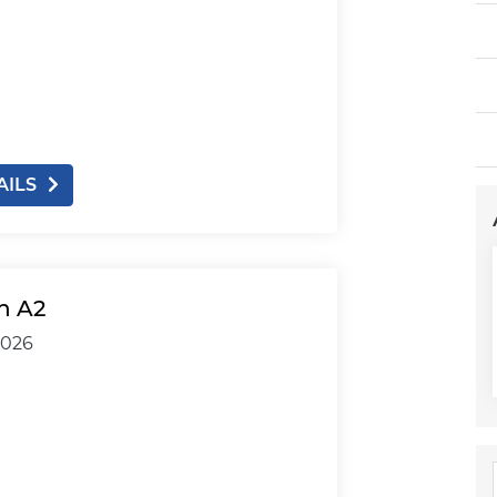
AILS
h A2
2026