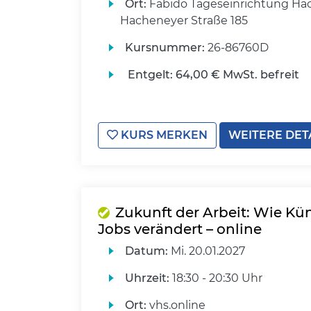
Ort:
Fabido Tageseinrichtung Ha
Hacheneyer Straße 185
Kursnummer:
26-86760D
Entgelt:
64,00 € MwSt. befreit
KURS MERKEN
WEITERE DET
Zukunft der Arbeit: Wie Kün
Jobs verändert – online
Datum:
Mi.
20.01.2027
Uhrzeit:
18:30 - 20:30 Uhr
Ort:
vhs.online