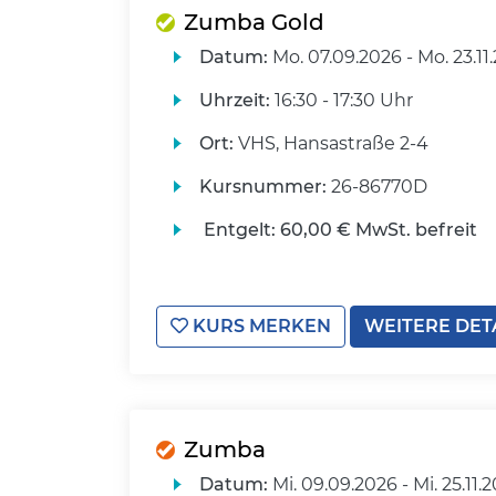
Zumba Gold
Datum:
Mo.
07.09.2026 -
Mo.
23.11
Uhrzeit:
16:30 - 17:30 Uhr
Ort:
VHS, Hansastraße 2-4
Kursnummer:
26-86770D
Entgelt:
60,00 € MwSt. befreit
KURS MERKEN
WEITERE DET
Zumba
Datum:
Mi.
09.09.2026 -
Mi.
25.11.