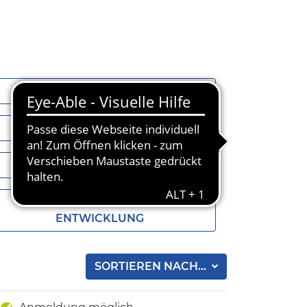
ONLINE
IN DEN STADTBEZIRKEN
AUSSTELLUNGEN
17 ZIELE FÜR NACHHALTIGE
ENTWICKLUNG
SORTIEREN NACH...