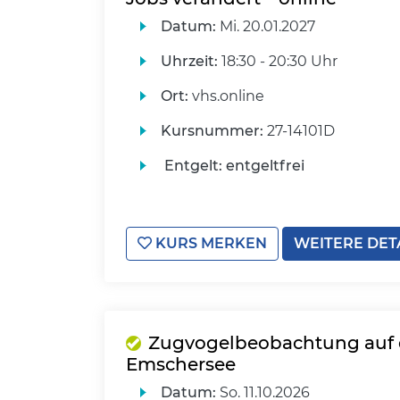
Datum:
Mi.
20.01.2027
Uhrzeit:
18:30 - 20:30 Uhr
Ort:
vhs.online
Kursnummer:
27-14101D
Entgelt:
entgeltfrei
KURS MERKEN
WEITERE DET
Zugvogelbeobachtung auf
Emschersee
Datum:
So.
11.10.2026