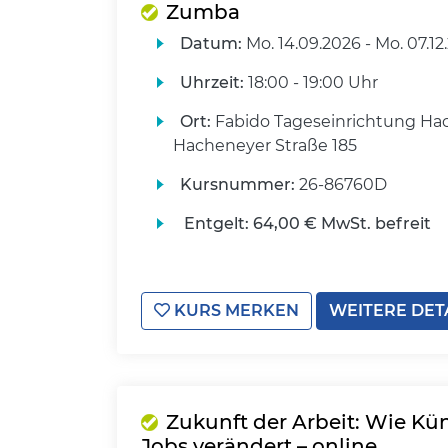
Zumba
Datum:
Mo.
14.09.2026 -
Mo.
07.12
Uhrzeit:
18:00 - 19:00 Uhr
Ort:
Fabido Tageseinrichtung Ha
Hacheneyer Straße 185
Kursnummer:
26-86760D
Entgelt:
64,00 € MwSt. befreit
KURS MERKEN
WEITERE DET
Zukunft der Arbeit: Wie Kün
Jobs verändert – online