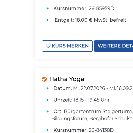
Kursnummer:
26-85959D
Entgelt:
18,00 € MwSt. befreit
KURS MERKEN
WEITERE DET
Hatha Yoga
Datum:
Mi.
22.07.2026 -
Mi.
16.09.
Uhrzeit:
18:15 - 19:45 Uhr
Ort:
Bürgerzentrum Steigerturm,
Bildungsforum, Berghofer Schulst
Kursnummer:
26-84138D