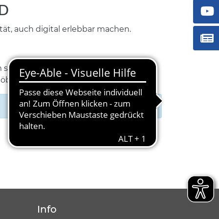
ND
t, auch digital erlebbar machen.
 sich besser zurecht finden zu können,
töbern
Info