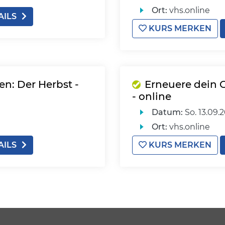
Ort:
vhs.online
AILS
KURS MERKEN
en: Der Herbst -
Erneuere dein 
- online
Datum:
So.
13.09.
Ort:
vhs.online
AILS
KURS MERKEN