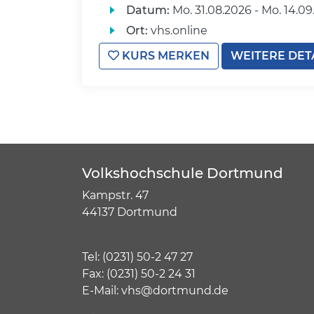
Datum:
Mo.
31.08.2026 -
Mo.
14.09
Ort:
vhs.online
KURS MERKEN
WEITERE DET
Volkshochschule Dortmund
Kampstr. 47
44137 Dortmund
Tel:
(
0231) 50-2 47 27
Fax: (0231) 50-2 24 31
E-Mail:
vhs@dortmund.de