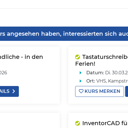
rs angesehen haben, interessierten sich au
dliche - in den
Tastaturschreib
Ferien!
026
Datum:
Di.
30.03.2
Ort:
VHS, Kampstr
AILS
KURS MERKEN
InventorCAD fü