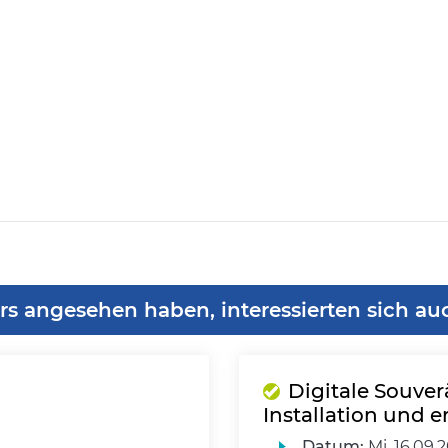
rs angesehen haben, interessierten sich au
n
Digitale Souverä
Installation und er
Datum:
Mi.
16.09.