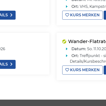
Ort:
VHS, Kampstr
AILS
KURS MERKEN
Wander-Flatrat
026
Datum:
So.
11.10.2
Ort:
Treffpunkt - s
Details/Kursbesch
AILS
KURS MERKEN