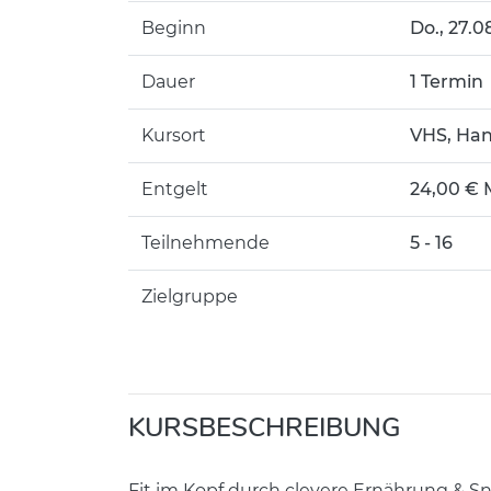
Beginn
Do.
, 27.0
Dauer
1 Termin
Kursort
VHS, Han
Entgelt
24,00 € 
Teilnehmende
5 - 16
Zielgruppe
KURSBESCHREIBUNG
Fit im Kopf durch clevere Ernährung & Sn