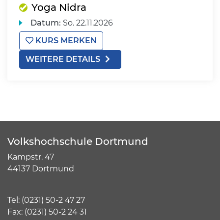
Yoga Nidra
Datum:
So.
22.11.2026
KURS MERKEN
WEITERE DETAILS
Volkshochschule Dortmund
Kampstr. 47
44137 Dortmund
Tel:
(
0231) 50-2 47 27
Fax: (0231) 50-2 24 31