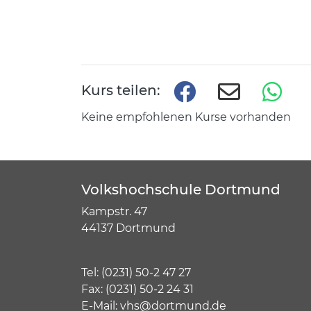
Kurs teilen:
Keine empfohlenen Kurse vorhanden
Volkshochschule Dortmund
Kampstr. 47
44137 Dortmund
Tel:
(
0231) 50-2 47 27
Fax: (0231) 50-2 24 31
E-Mail:
vhs@dortmund.de