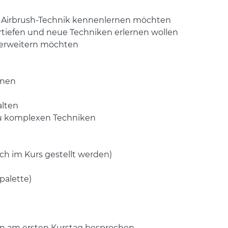
ie Airbrush-Technik kennenlernen möchten
ertiefen und neue Techniken erlernen wollen
e erweitern möchten
onen
alten
 zu komplexen Techniken
uch im Kurs gestellt werden)
palette)
en am ersten Kurstag besprochen.