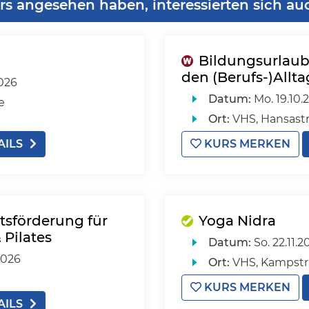
rs angesehen haben, interessierten sich au
Bildungsurlaub
den (Berufs-)Allta
2026
Datum:
Mo.
19.10.
e
Ort:
VHS, Hansastr
AILS
KURS MERKEN
tsförderung für
Yoga Nidra
 Pilates
Datum:
So.
22.11.2
2026
Ort:
VHS, Kampstr
KURS MERKEN
AILS