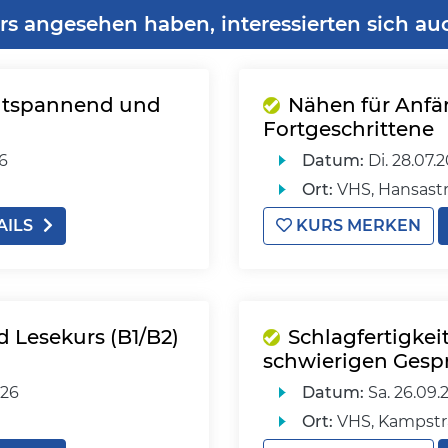
rs angesehen haben, interessierten sich au
 entspannend und
Nähen für Anf
Fortgeschrittene
26
Datum:
Di.
28.07.2
Ort:
VHS, Hansastr
AILS
KURS MERKEN
d Lesekurs (B1/B2)
Schlagfertigkeit
schwierigen Gesp
026
Datum:
Sa.
26.09.
Ort:
VHS, Kampstr