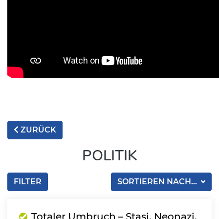
ZURÜCK
POLITIK
FILTER
SORTIEREN NACH...
Totaler Umbruch – Stasi, Neonazi,