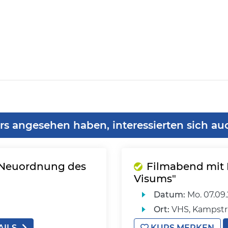
rs angesehen haben, interessierten sich au
e Neuordnung des
Filmabend mit 
Visums"
Datum:
Mo.
07.09
Ort:
VHS, Kampstr
AILS
KURS MERKEN