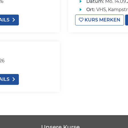
26
Datum:
Mo.
14.09.
Ort:
VHS, Kampstr
AILS
KURS MERKEN
026
AILS
Unsere Kurse