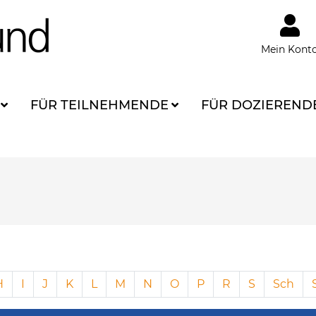
Mein Kont
FÜR TEILNEHMENDE
FÜR DOZIEREND
H
I
J
K
L
M
N
O
P
R
S
Sch