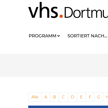
PROGRAMM
SORTIERT NACH...
Alle
A
B
C
D
E
F
G