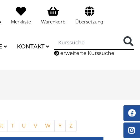
o
Merkliste
Warenkorb
Übersetzung
E
KONTAKT
erweiterte Kurssuche
St
T
U
V
W
Y
Z