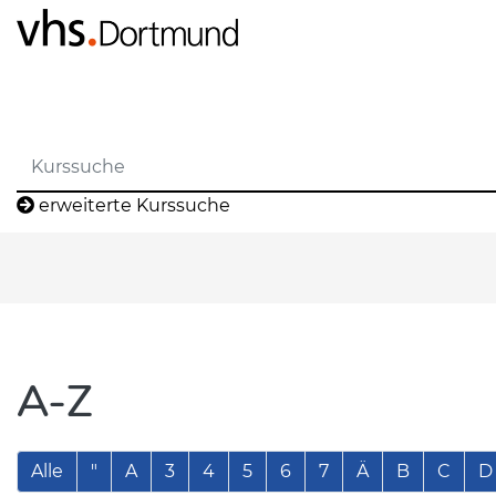
erweiterte Kurssuche
A-Z
Alle
"
A
3
4
5
6
7
Ä
B
C
D