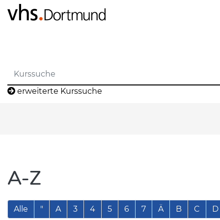
erweiterte Kurssuche
A-Z
Alle
"
A
3
4
5
6
7
Ä
B
C
D