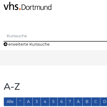
erweiterte Kurssuche
A-Z
Alle
"
A
3
4
5
6
7
Ä
B
C
D