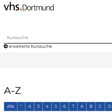
erweiterte Kurssuche
A-Z
Alle
"
A
3
4
5
6
7
Ä
B
C
D